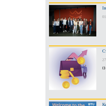
І
01
С
27
І
К