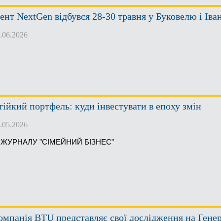
вент NextGen відбувся 28-30 травня у Буковелю і Ів
.06.2026
тійкий портфель: куди інвестувати в епоху змін
.05.2026
З ЖУРНАЛУ "СІМЕЙНИЙ БІЗНЕС"
омпанія BTU представляє свої дослідження на Гене