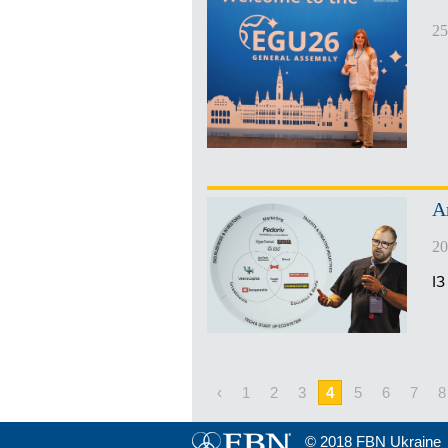
25
А
20
І
‹
1
2
3
4
5
6
7
8
© 2018 FBN Ukraine