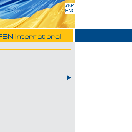
УКР
ENG