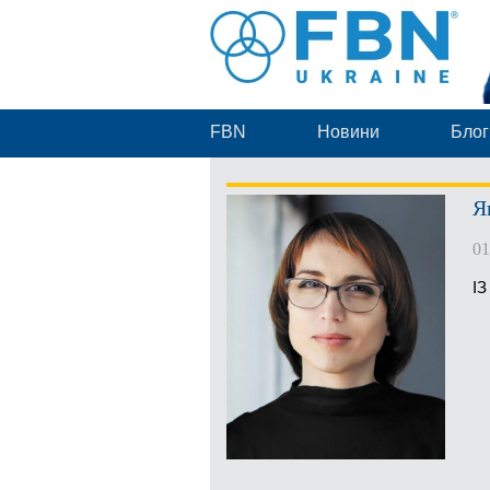
FBN
Новини
Блог
Я
01
І