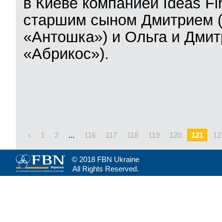
в Киеве компанией Ideas Fi
старшим сыном Дмитрием (R
«Антошка») и Ольга и Дмит
«Абрикос»).
‹
1
2
...
116
117
118
119
120
121
12
© 2018 FBN Ukraine
All Rights Reserved.