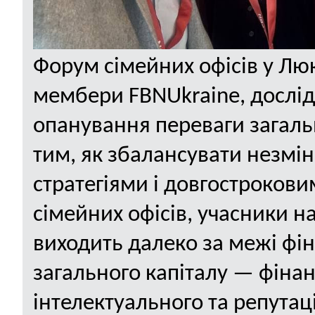
Форум сімейних офісів у Люк
мембери
FBN
Ukraine
, дослі
опанування переваги загаль
тим, як збалансувати незмін
стратегіями і довгострокови
сімейних офісів, учасники н
виходить далеко за межі фін
загального капіталу — фінан
інтелектуального та репута